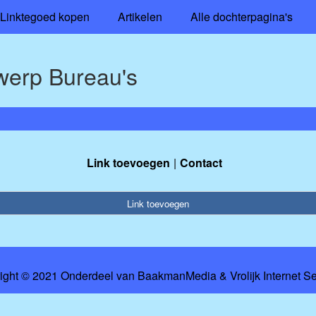
Linktegoed kopen
Artikelen
Alle dochterpagina's
werp Bureau's
Link toevoegen
Contact
Link toevoegen
ight © 2021 Onderdeel van
BaakmanMedia
&
Vrolijk Internet S